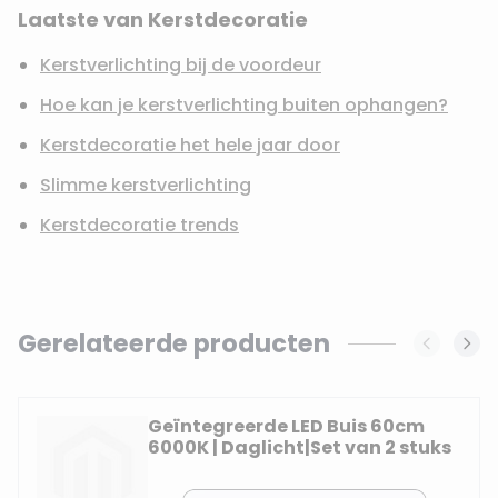
Laatste van Kerstdecoratie
Kerstverlichting bij de voordeur
Hoe kan je kerstverlichting buiten ophangen?
Kerstdecoratie het hele jaar door
Slimme kerstverlichting
Kerstdecoratie trends
Gerelateerde producten
Navigating through the elements of the carousel is possi
Press to skip carousel
Geïntegreerde LED Buis 60cm
6000K | Daglicht|Set van 2 stuks