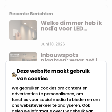
Recente Berichten
Welke dimmer heb ik
nodig voor LED
inbouwspots? Uitleg
zonder jargon
Juni 18, 2026
Inbouwspots
plaatsen: waar zet je
ze? De praktijkregels
Deze website maakt gebruik
per ruimte
Juni 17, 2026
van cookies
Hoeveel
We gebruiken cookies om content en
inbouwspots heb ik
advertenties te personaliseren, om
nodig? De vuistregel
functies voor social media te bieden en om
die anderen je niet
ons websiteverkeer te analyseren. Ook
vertellen
Juni 09, 2026
delen we informatie over uw gebruik van