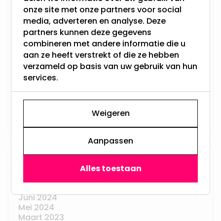
onze site met onze partners voor social
Edison lamp of
media, adverteren en analyse. Deze
peertje: wat is het
partners kunnen deze gegevens
verschil?
combineren met andere informatie die u
aan ze heeft verstrekt of die ze hebben
Juni 04, 2026
verzameld op basis van uw gebruik van hun
G4 vs G9 lamp:
services.
verschillen, fitting en
LED vervanging
uitgelegd
Weigeren
Juni 01, 2026
Aanpassen
Archief
Alles toestaan
Juni 2026
Mei 2026
Juni 2024
Mei 2024
Maart 2023