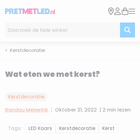
Ga naar de inhoud
Doorzoek de hele winkel
Kerstdecoratie
Wat eten we met kerst?
Kerstdecoratie
Randau Meijerink
|
Oktober 31, 2022
|
2 min lezen
Tags:
LED Kaars
Kerstdecoratie
Kerst