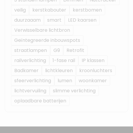
veilig
kerstkabouter
kerstbomen
duurzaaam
smart
LED kaarsen
Verwisselbare lichtbron
Geïntegreerde inbouwspots
straatlampen
G9
Retrofit
railverlichting
1-fase rail
IP klassen
Badkamer
lichtkleuren
kroonluchters
sfeerverlichting
lumen
woonkamer
lichtvervuiling
slimme verlichting
oplaadbare batterijen