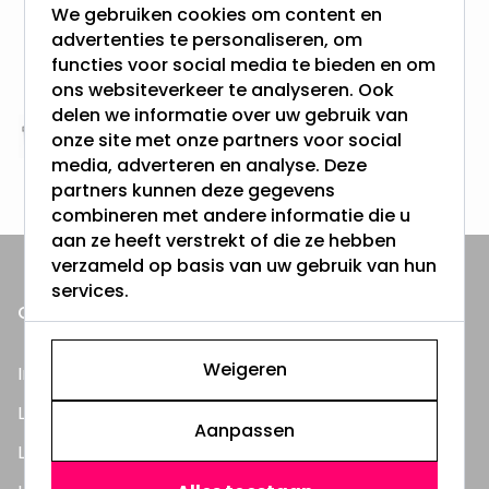
We gebruiken cookies om content en
Gratis verzending + snel geleverd
advertenties te personaliseren, om
Vanaf EUR100,- naar NL & BE
functies voor social media te bieden en om
& 100 dagen recht op retour
ons websiteverkeer te analyseren. Ook
delen we informatie over uw gebruik van
onze site met onze partners voor social
Altijd uit eigen voorraad
media, adverteren en analyse. Deze
3000m2 - 60.000+ Producten
partners kunnen deze gegevens
combineren met andere informatie die u
aan ze heeft verstrekt of die ze hebben
verzameld op basis van uw gebruik van hun
services.
ONZE PRODUCTEN
Weigeren
Inbouwspots
LED Lampen
Aanpassen
LED TL Buizen