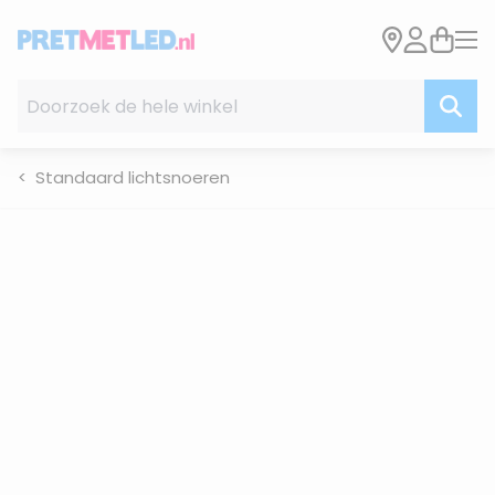
Ga naar de inhoud
Doorzoek de hele winkel
Standaard lichtsnoeren