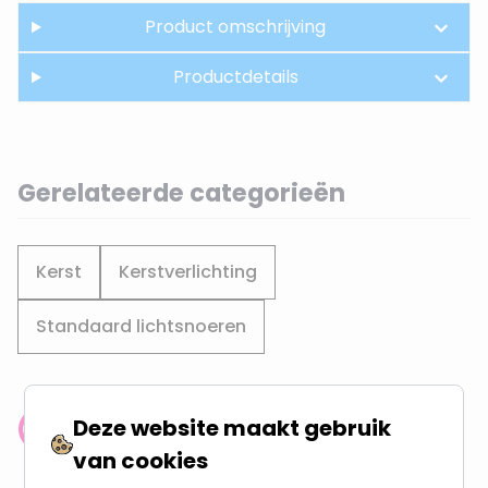
Product omschrijving
Productdetails
Gerelateerde categorieën
Kerst
Kerstverlichting
Standaard lichtsnoeren
Deze website maakt gebruik
Klantenbeoordeling: 9.4/10
van cookies
meer dan 100.000 klanten gingen u voor