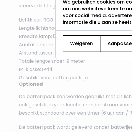
We gebruiken cookies om con
sfeerverlichting, bijvoorbeeld voor een feestje.
om ons websiteverkeer te an
voor social media, adverter
Lichtkleur: RGB (multicolor)
informatie die u aan ze heef
Lengte lichtsnoer:
8 meter
Breedte lamp:
5 mm
Weigeren
Aanpasse
Aantal lampen:
80
Afstand tussen lampen:
10 cm
Totale lengte snoer: 9 meter
IP-klasse:
IP44
Geschikt voor batterijpack:
ja
Optioneel
De batterijpack kan worden gebruikt met dit lic
ook geschikt is voor locaties zonder stroomvoorz
beschikt standaard over een timer (6 uur aan / 18 
De batterijpack wordt geleverd zonder batterijen