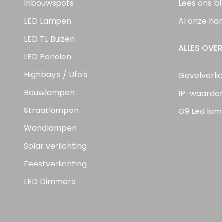
Inbouwspots
Lees ons b
LED Lampen
Al onze ha
LED TL Buizen
ALLES OVER
LED Panelen
Highbay's / Ufo's
Gevelverli
Bouwlampen
IP-waarde
Straatlampen
G9 Led lam
Wandlampen
Solar verlichting
Feestverlichting
LED Dimmers