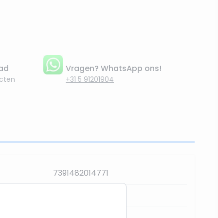
aad
Vragen? WhatsApp ons!
cten
+31 5 91201904
7391482014771
497-21
Star Trading