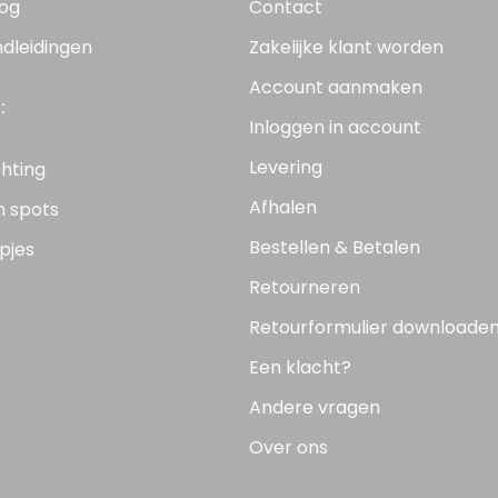
log
Contact
ndleidingen
Zakelijke klant worden
Account aanmaken
:
Inloggen in account
Levering
chting
Afhalen
n spots
Bestellen & Betalen
pjes
Retourneren
Retourformulier downloade
Een klacht?
Andere vragen
Over ons