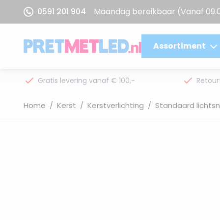
Ga naar de inhoud
0591 201 904
Maandag bereikbaar
(Vanaf 09.
Assortiment
Gratis levering vanaf € 100,-
Retour
Home
/
Kerst
/
Kerstverlichting
/
Standaard lichts