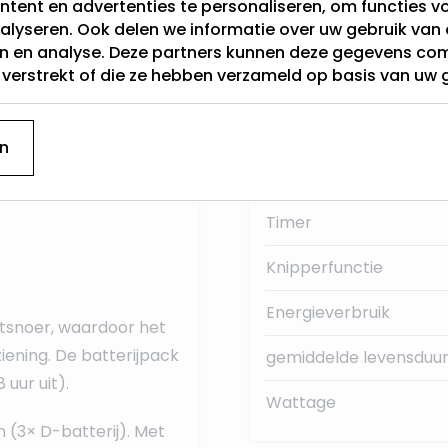
tent en advertenties te personaliseren, om functies vo
alyseren. Ook delen we informatie over uw gebruik van 
Categorie
en en analyse. Deze partners kunnen deze gegevens c
t verstrekt of die ze hebben verzameld op basis van uw 
Hoogte (cm)
Sensor
n
Lichtkleur
Timer
Knipperfunctie
Energieverbruik
htsnoer, waardoor het
iening. De batterijpack
gemiddelde levensduur
uur uit).
Wattage
 (3× D-batterij). Met