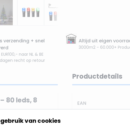
s verzending + snel
Altijd uit eigen voorr
verd
3000m2 - 60.000+ Produ
 EUR100,- naar NL & BE
 dagen recht op retour
Productdetails
– 80 leds, 8
EAN
SKU
 voor zowel binnen- als
gebruik van cookies
ideaal als
Merk