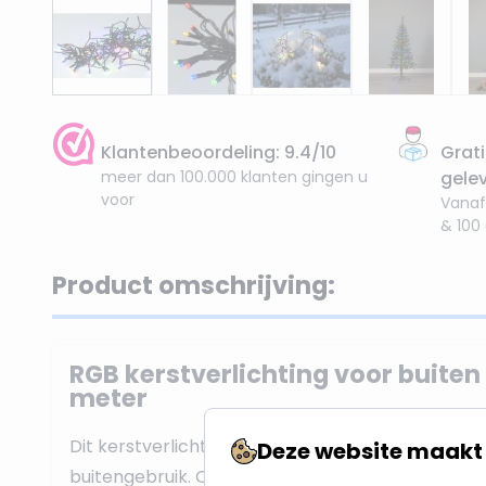
Klantenbeoordeling: 9.4/10
Grati
meer dan 100.000 klanten gingen u
gele
voor
Vanaf
& 100
Product omschrijving:
RGB kerstverlichting voor buiten 
meter
Dit kerstverlichtingsnoer van 8 meter is geschikt
Deze website maakt 
buitengebruik. Ook na de feestdagen is dit snoer 