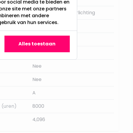
or social media te bieden en
onze site met onze partners
Standaard kerstverlichting
ombineren met andere
gebruik van hun services.
0
Nee
Alles toestaan
Multi colour
Nee
Nee
A
 (uren)
8000
4,096