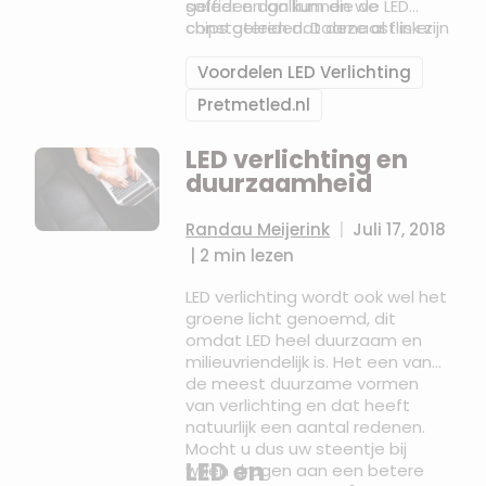
geleden dan kunnen we
saffier en gallium die de LED
constateren dat deze al flink zijn
chips geleiden. Daarnaast is er
gedaald.
bij geïntegreerde LED verlichting
ook sprake van andere
Voordelen LED Verlichting
materialen zoals aluminium of
Pretmetled.nl
chroom voor de behuizing van
de LED chips. En uiteraard zijn er
LED verlichting en
ook nog andere kosten die er
duurzaamheid
voor zorgen dat de prijs tot
stand komt. Ook
Randau Meijerink
|
Juli 17, 2018
|
2 min lezen
LED verlichting wordt ook wel het
groene licht genoemd, dit
omdat LED heel duurzaam en
milieuvriendelijk is. Het een van
de meest duurzame vormen
van verlichting en dat heeft
natuurlijk een aantal redenen.
Mocht u dus uw steentje bij
LED en
willen dragen aan een betere