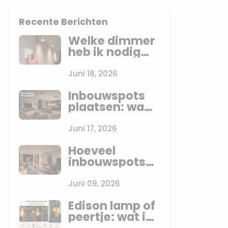
Recente Berichten
Welke dimmer
heb ik nodig
voor LED
inbouwspots?
Juni 18, 2026
Uitleg zonder
Inbouwspots
jargon
plaatsen: waar
zet je ze? De
praktijkregels
Juni 17, 2026
per ruimte
Hoeveel
inbouwspots
heb ik nodig?
De vuistregel
Juni 09, 2026
die anderen je
Edison lamp of
niet vertellen
peertje: wat is