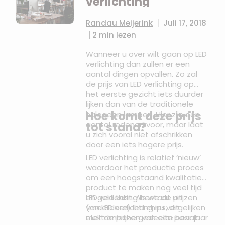
verlichting
Randau Meijerink
|
Juli 17, 2018
|
2 min lezen
Wanneer u over wilt gaan op LED
verlichting dan zullen er een
aantal dingen opvallen. Zo zal
de prijs van LED verlichting op
het eerste gezicht iets duurder
lijken dan van de traditionele
Hoe komt deze prijs
halogeen lampen. Hier zijn een
aantal redenen voor, maar laat
tot stand?
u zich vooral niet afschrikken
door een iets hogere prijs.
LED verlichting is relatief ‘nieuw’
waardoor het productie proces
om een hoogstaand kwalitatief
product te maken nog veel tijd
en geld kost. Als we de prijzen
LED verlichting bestaat uit
van LED verlichting nu vergelijken
(meerdere) led chips, dit
met de prijzen van een paar jaar
elektronische gedeelte bevat