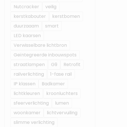
Nutcracker
veilig
kerstkabouter
kerstbomen
duurzaaam
smart
LED kaarsen
Verwisselbare lichtbron
Geïntegreerde inbouwspots
straatlampen
G9
Retrofit
railverlichting
1-fase rail
IP klassen
Badkamer
lichtkleuren
kroonluchters
sfeerverlichting
lumen
woonkamer
lichtvervuiling
slimme verlichting