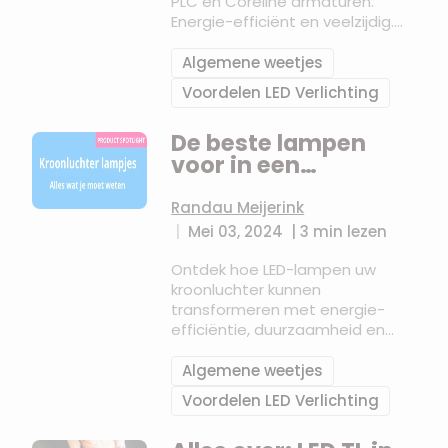
PLC en Coreline armaturen.
Energie-efficiënt en veelzijdig.
Klik hier voor meer informatie!
Algemene weetjes
Voordelen LED Verlichting
De beste lampen
voor in een
kroonluchter
Randau Meijerink
|
Mei 03, 2024
|
3 min lezen
Ontdek hoe LED-lampen uw
kroonluchter kunnen
transformeren met energie-
efficiëntie, duurzaamheid en
stijl. Bespaar kosten en geniet
van een constante, sfeervolle
Algemene weetjes
verlichting in elke ruimte.
Voordelen LED Verlichting