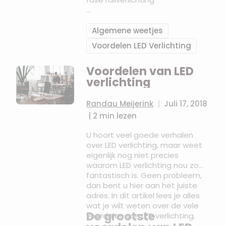
Wat zijn de verschillen en
wanneer pas je welke toe? lees
Algemene weetjes
het in dit blog.
Voordelen LED Verlichting
Voordelen van LED
verlichting
Randau Meijerink
|
Juli 17, 2018
|
2 min lezen
U hoort veel goede verhalen
over LED verlichting, maar weet
eigenlijk nog niet precies
waarom LED verlichting nou zo
fantastisch is. Geen probleem,
dan bent u hier aan het juiste
adres. In dit artikel lees je alles
wat je wilt weten over de vele
De grootste
voordelen van LED verlichting.