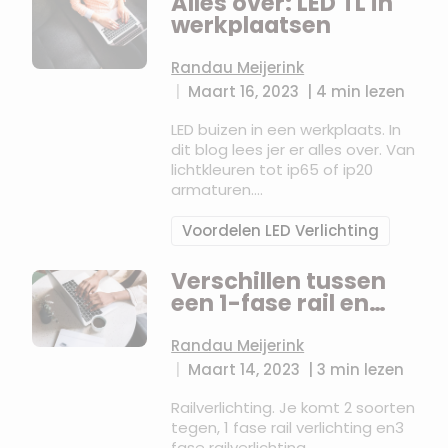
Alles over: LED TL in
werkplaatsen
Randau Meijerink
|
Maart 16, 2023
|
4 min lezen
LED buizen in een werkplaats. In
dit blog lees jer er alles over. Van
lichtkleuren tot ip65 of ip20
armaturen.
Toch nog vragen? neem
Voordelen LED Verlichting
contact met ons op
Verschillen tussen
een 1-fase rail en
een 3-fase rail
Randau Meijerink
|
Maart 14, 2023
|
3 min lezen
Railverlichting. Je komt 2 soorten
tegen, 1 fase rail verlichting en3
fase railverlichting