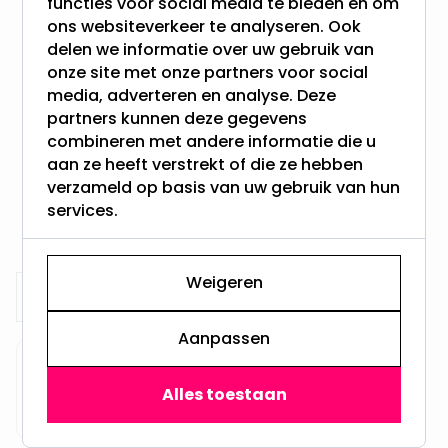
de langer termijn is dit het zeker
is dit het moment om over te
functies voor social media te bieden en om
waard. Hier komen we later in dit
schakelen naar LED verlichting!
ons websiteverkeer te analyseren. Ook
artikel op terug!
delen we informatie over uw gebruik van
De LED-lamp heeft zich de
onze site met onze partners voor social
afgelopen jaren enorm
media, adverteren en analyse. Deze
ontwikkeld en is eindelijk zover
partners kunnen deze gegevens
dat het zich een waardige
combineren met andere informatie die u
vervanger mag noemen van de
traditionele gloeilamp.
aan ze heeft verstrekt of die ze hebben
Voordelen LED Verlichting
verzameld op basis van uw gebruik van hun
Probleem is echter dat er
services.
Pretmetled.nl
tegenwoordig een enorme
variatie
Search
Weigeren
Search
Aanpassen
Categorieën
Alles toestaan
Keuzehulp verlichting
(2)