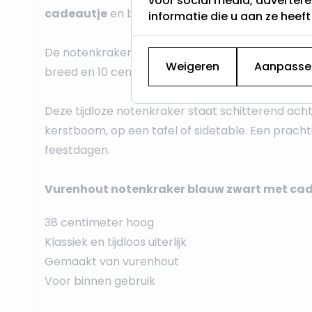
voor social media, adverter
cadeautje
en blauw gouden voetstuk.
informatie die u aan ze heef
De notenkraker heeft een hoogte van
38 centi
Weigeren
Aanpasse
breed en 10 centimeter diep.
Deze tijdloze notenkraker staat schitterend acht
kerstboom, op een tafel of sidetable. Een pracht
feestdagen.
Vurenhout notenkraker blauw zwart met cade
38 centimeter hoog
Klassiek en tijdloos uiterlijk
Gemaakt van vurenhout
Voor binnen gebruik