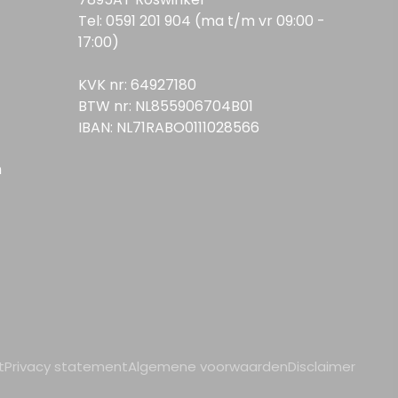
Tel: 0591 201 904 (ma t/m vr 09:00 -
17:00)
KVK nr: 64927180
BTW nr: NL855906704B01
IBAN: NL71RABO0111028566
n
t
Privacy statement
Algemene voorwaarden
Disclaimer