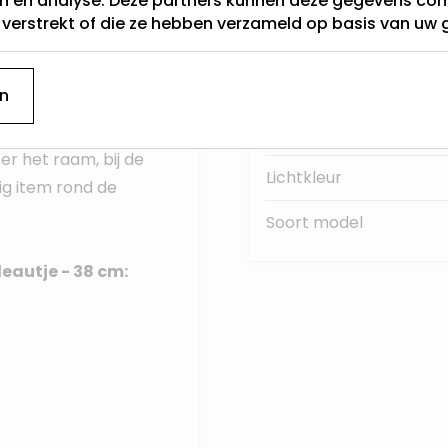
en en analyse. Deze partners kunnen deze gegevens c
t verstrekt of die ze hebben verzameld op basis van uw 
Categorie
meter
, is 8 centimeter
Hoogte (cm)
n
Soort Figuur
er het raam, bij de
Lichtkleur
ig item rond de
Soort model
autje - 38 cm: