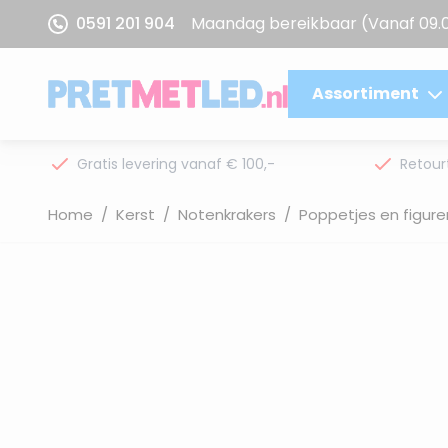
Ga naar de inhoud
0591 201 904
Maandag bereikbaar
(Vanaf 09.
Assortiment
Gratis levering vanaf € 100,-
Retour
Home
/
Kerst
/
Notenkrakers
/
Poppetjes en figure