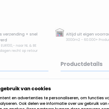
s verzending + snel
Altijd uit eigen voorr
verd
3000m2 - 60.000+ Produ
 EUR100,- naar NL & BE
 dagen recht op retour
Productdetails
wart met
EAN
gebruik van cookies
SKU
tent en advertenties te personaliseren, om functies vo
gemaakt van 100% FSC
alyseren. Ook delen we informatie over uw gebruik van 
er een sierlijke
rood
Merk