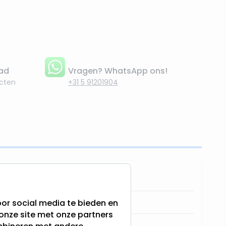
aad
Vragen? WhatsApp ons!
cten
+31 5 91201904
8720093783483
551436-Cadeau
or social media te bieden en
onze site met onze partners
Lumineo