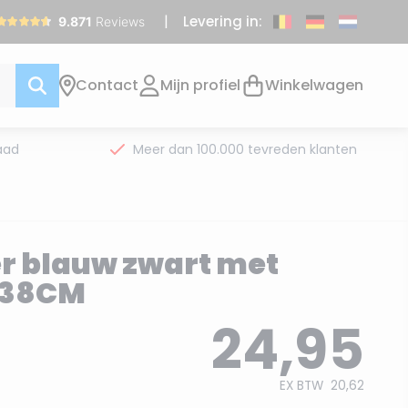
Levering in:
Contact
Mijn profiel
Winkelwagen
aad
Meer dan 100.000 tevreden klanten
r blauw zwart met
- 38CM
24,95
EX BTW
20,62