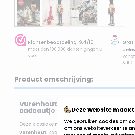
Klantenbeoordeling: 9.4/10
Grati
meer dan 100.000 klanten gingen u
gele
voor
Vanaf
& 100
Product omschrijving:
Vurenhout notenkraker blauw z
Deze website maakt 
cadeautje - 38 cm
We gebruiken cookies om con
Deze klassieke
notenkraker met cadeautje
is 
om ons websiteverkeer te an
vurenhout
. Zoals je kunt zien heeft de notenkrak