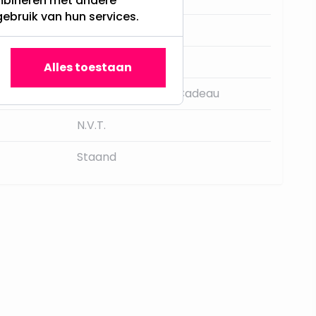
ombineren met andere
gebruik van hun services.
Notenkrakers
38
Alles toestaan
Notenkraker met Cadeau
N.V.T.
Staand