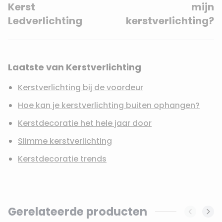
Kerst
mijn
Ledverlichting
kerstverlichting?
Laatste van Kerstverlichting
Kerstverlichting bij de voordeur
Hoe kan je kerstverlichting buiten ophangen?
Kerstdecoratie het hele jaar door
Slimme kerstverlichting
Kerstdecoratie trends
Gerelateerde producten
Navigating through the elements of the carousel is possi
Press to skip carousel