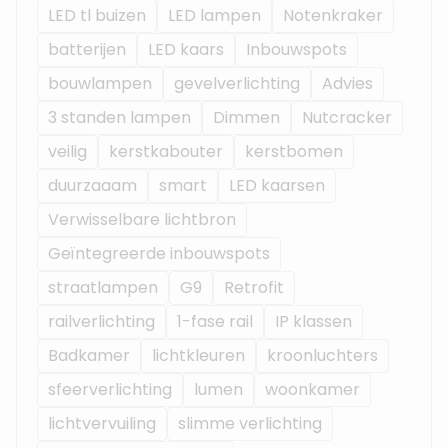
LED tl buizen
LED lampen
Notenkraker
batterijen
LED kaars
Inbouwspots
bouwlampen
gevelverlichting
Advies
3 standen lampen
Dimmen
Nutcracker
veilig
kerstkabouter
kerstbomen
duurzaaam
smart
LED kaarsen
Verwisselbare lichtbron
Geïntegreerde inbouwspots
straatlampen
G9
Retrofit
railverlichting
1-fase rail
IP klassen
Badkamer
lichtkleuren
kroonluchters
sfeerverlichting
lumen
woonkamer
lichtvervuiling
slimme verlichting