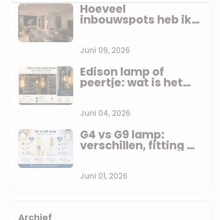
Hoeveel
inbouwspots heb ik
nodig? De vuistregel
die anderen je niet
vertellen
Juni 09, 2026
Edison lamp of
peertje: wat is het
verschil?
Juni 04, 2026
G4 vs G9 lamp:
verschillen, fitting en
LED vervanging
uitgelegd
Juni 01, 2026
Archief