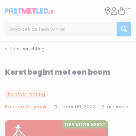
Ga naar de inhoud
Doorzoek de hele winkel
Kerstverlichting
Kerst begint met een boom
Kerstverlichting
Randau Meijerink
|
Oktober 09, 2022
|
2 min lezen