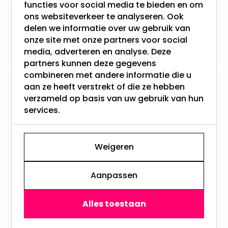
functies voor social media te bieden en om
ons websiteverkeer te analyseren. Ook
Categorieën
delen we informatie over uw gebruik van
Keuzehulp verlichting
(2)
onze site met onze partners voor social
media, adverteren en analyse. Deze
partners kunnen deze gegevens
combineren met andere informatie die u
aan ze heeft verstrekt of die ze hebben
Recente Berichten
verzameld op basis van uw gebruik van hun
Welke dimmer heb ik
services.
nodig voor LED
inbouwspots? Uitleg
zonder jargon
Weigeren
Juni 18, 2026
Inbouwspots
Aanpassen
plaatsen: waar zet je
ze? De praktijkregels
per ruimte
Alles toestaan
Juni 17, 2026