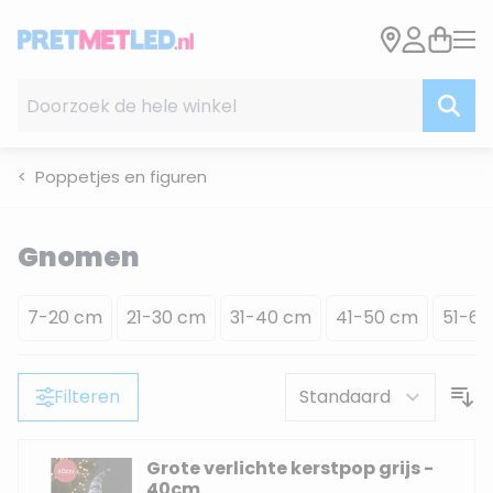
Ga naar de inhoud
Doorzoek de hele winkel
Poppetjes en figuren
Gnomen
7-20 cm
21-30 cm
31-40 cm
41-50 cm
51-6
Filteren
Grote verlichte kerstpop grijs -
40cm