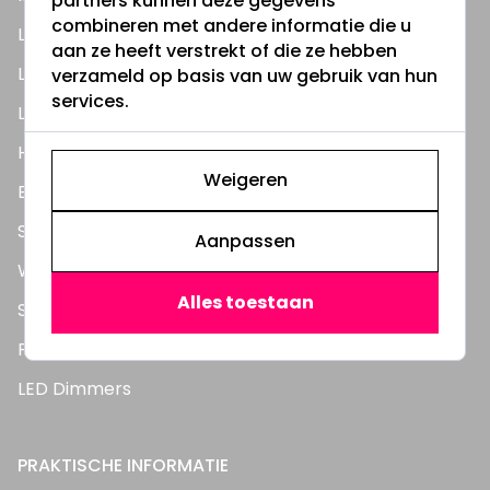
partners kunnen deze gegevens
combineren met andere informatie die u
LED Lampen
aan ze heeft verstrekt of die ze hebben
LED TL Buizen
verzameld op basis van uw gebruik van hun
services.
LED Panelen
Highbay's / Ufo's
Weigeren
Bouwlampen
Straatlampen
Aanpassen
Wandlampen
Alles toestaan
Solar verlichting
Feestverlichting
LED Dimmers
PRAKTISCHE INFORMATIE