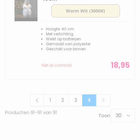
Hoogte: 40 cm
Met verlichting
Werkt op batterijen
Gemaakt van polyester
Geschikt voor binnen
18,95
Niet op voorraad
1
2
3
4
Pagina
Pagina
Pagina
U lees momenteel pa
Producten
91
-
91
van
91
Toon