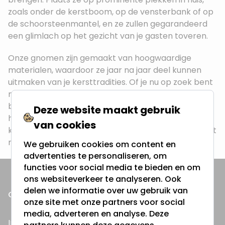
zoals onder de kerstboom, op de vensterbank of op
de schoorsteenmantel, en ze zullen gegarandeerd
een glimlach op het gezicht van je gasten toveren.
Onze gnomen zijn gemaakt van hoogwaardige
materialen, waardoor ze jaar na jaar deel kunnen
uitmaken van je kersttradities. Of je nu op zoek bent
naar een klein accentstuk of een opvallende
blikvanger, we hebben een gnoom voor elke plek in
Deze website maakt gebruik
huis. Laat deze vriendelijke wezens je huis vullen met
van cookies
kerstsfeer en geef je feestdagen een magische twist
met onze prachtige kerstgnomen!
We gebruiken cookies om content en
advertenties te personaliseren, om
functies voor social media te bieden en om
ons websiteverkeer te analyseren. Ook
delen we informatie over uw gebruik van
ONZE PRODUCTEN
onze site met onze partners voor social
media, adverteren en analyse. Deze
Inbouwspots